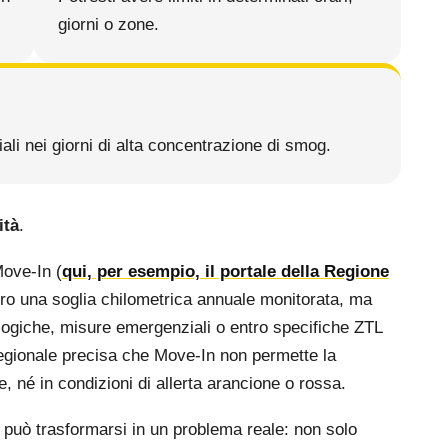
giorni o zone.
i nei giorni di alta concentrazione di smog.
ità
.
ove-In (
qui, per esempio, il portale della Regione
tro una soglia chilometrica annuale monitorata, ma
giche, misure emergenziali o entro specifiche ZTL
regionale precisa che Move-In non permette la
 né in condizioni di allerta arancione o rossa.
io può trasformarsi in un problema reale: non solo