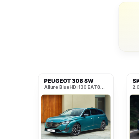
PEUGEOT 308 SW
S
Allure BlueHDi 130 EAT8
2.
S&S aut.