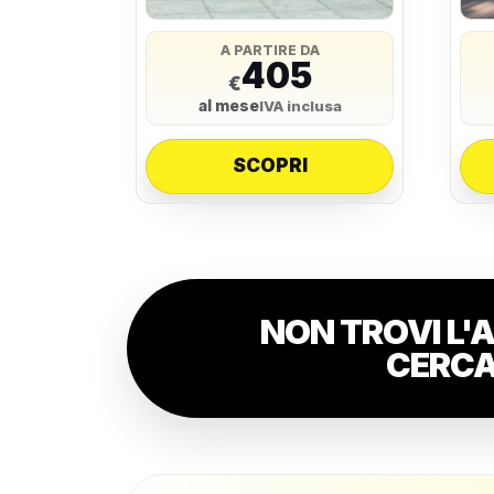
A PARTIRE DA
405
€
al mese
IVA inclusa
SCOPRI
NON TROVI L'
CERC