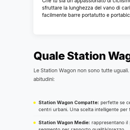
Che tu sia un appassionato di ciclismo,
sfruttare la lunghezza del vano di cari
facilmente barre portatutto e portabici
Quale Station Wag
Le Station Wagon non sono tutte uguali. 
abitudini:
Station Wagon Compatte:
perfette se c
centri urbani. Una scelta intelligente per
Station Wagon Medie:
rappresentano il p
segmento per rapporto qualità/prezzo.