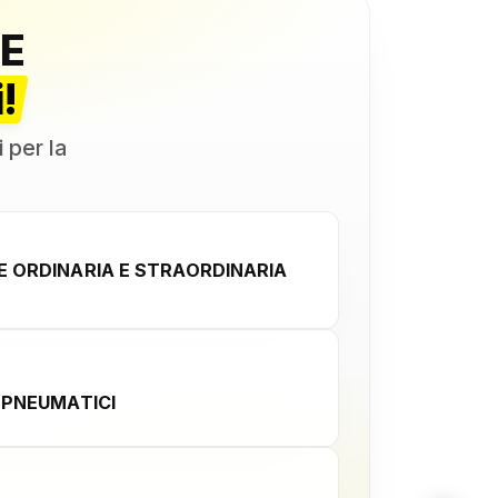
E
!
i per la
 ORDINARIA E STRAORDINARIA
 PNEUMATICI