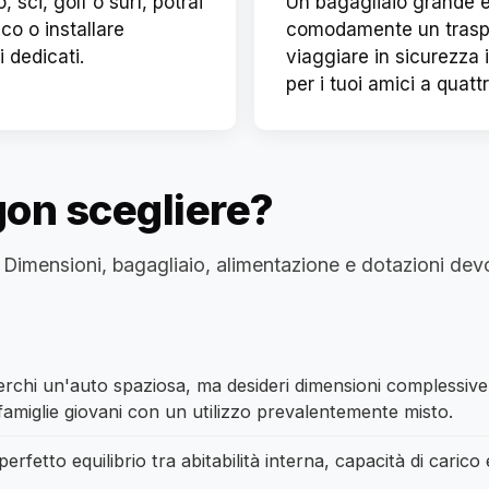
 sci, golf o surf, potrai
Un bagagliaio grande e
co o installare
comodamente un traspor
 dedicati.
viaggiare in sicurezza i
per i tuoi amici a quat
on scegliere?
Dimensioni, bagagliaio, alimentazione e dotazioni devon
erchi un'auto spaziosa, ma desideri dimensioni complessive 
 famiglie giovani con un utilizzo prevalentemente misto.
erfetto equilibrio tra abitabilità interna, capacità di caric