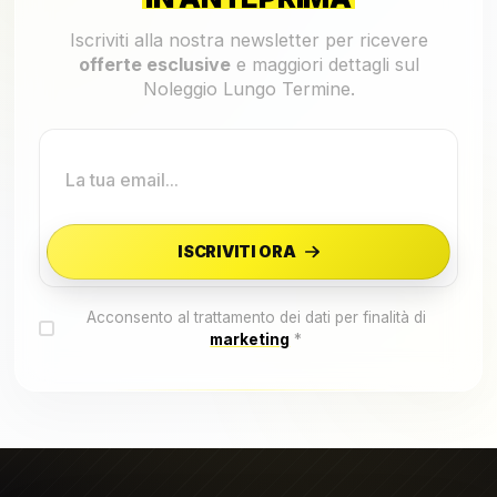
Iscriviti alla nostra newsletter per ricevere
offerte esclusive
e maggiori dettagli sul
Noleggio Lungo Termine.
ISCRIVITI ORA
Acconsento al trattamento dei dati per finalità di
marketing
*