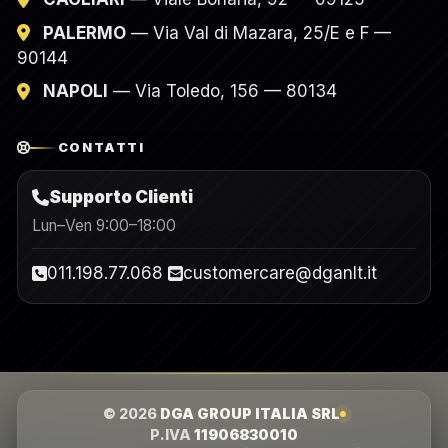
PALERMO
— Via Val di Mazara, 25/E e F —
90144
NAPOLI
— Via Toledo, 156 — 80134
CONTATTI
Supporto Clienti
Lun–Ven 9:00–18:00
011.198.77.068
customercare@dganlt.it
© 2026
DGA GROUP ITALIA SRL
P.IVA
11906830010