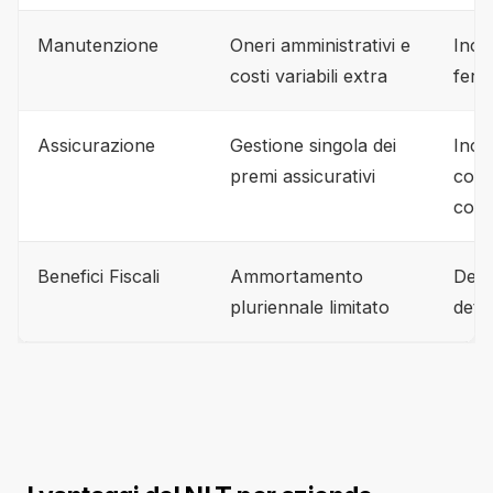
Manutenzione
Oneri amministrativi e
Incl
costi variabili extra
ferm
Assicurazione
Gestione singola dei
Incl
premi assicurativi
cope
comp
Benefici Fiscali
Ammortamento
Deduc
pluriennale limitato
detr