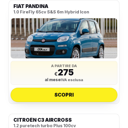
FIAT PANDINA
1.0 FireFly 65cv S&S 6m Hybrid Icon
A PARTIRE DA
275
€
al mese
IVA esclusa
SCOPRI
CITROËN C3 AIRCROSS
1.2 puretech turbo Plus 100cv