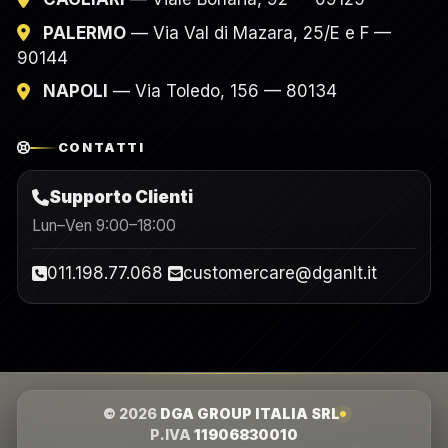
PALERMO
— Via Val di Mazara, 25/E e F —
90144
NAPOLI
— Via Toledo, 156 — 80134
CONTATTI
Supporto Clienti
Lun–Ven 9:00–18:00
011.198.77.068
customercare@dganlt.it
© 2026
DGA GROUP ITALIA SRL
P.IVA
11906830010