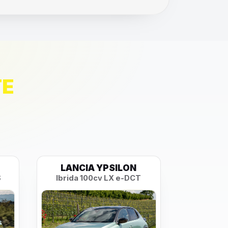
TE
LANCIA YPSILON
PEU
S
Ibrida 100cv LX e-DCT
Style P