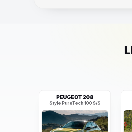
L
SILON
PEUGEOT 208
LX e-DCT
Style PureTech 100 S/S