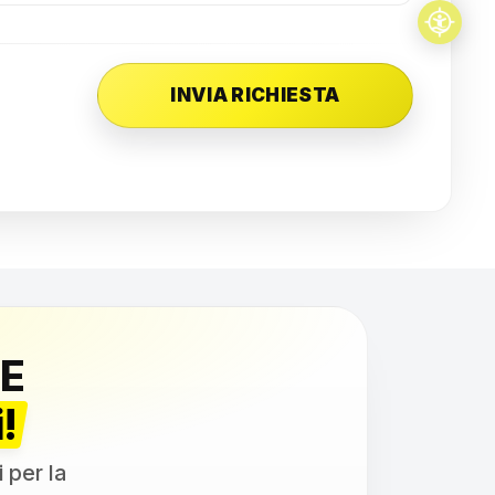
E
!
i per la