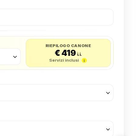
RIEPILOGO CANONE
€ 419
i.i.
Servizi inclusi