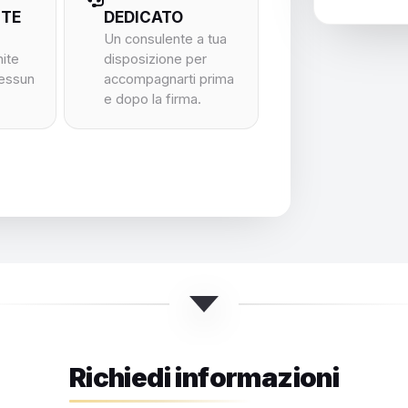
NTE
DEDICATO
Un consulente a tua
nite
disposizione per
nessun
accompagnarti prima
e dopo la firma.
Richiedi informazioni