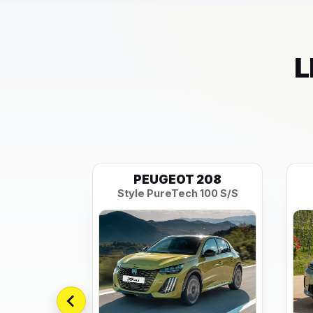
L
SILON
PEUGEOT 208
LX e-DCT
Style PureTech 100 S/S