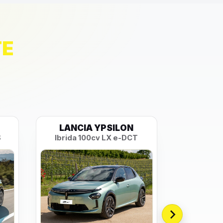
TE
LANCIA YPSILON
PEU
S
Ibrida 100cv LX e-DCT
Style P