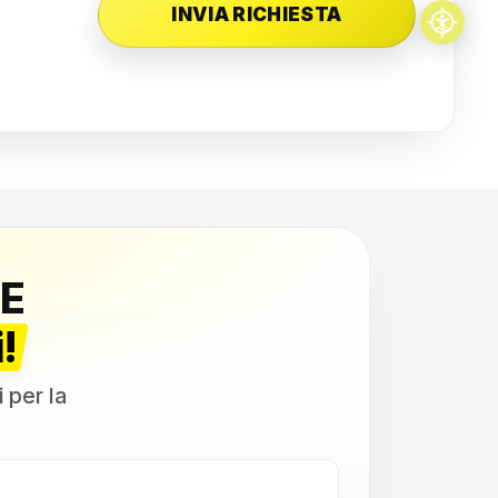
E
!
i per la