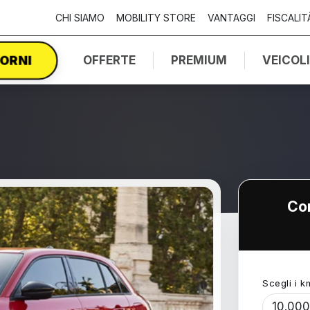
CHI SIAMO
MOBILITY STORE
VANTAGGI
FISCALIT
IORNI
OFFERTE
PREMIUM
VEICOL
Con
Scegli i k