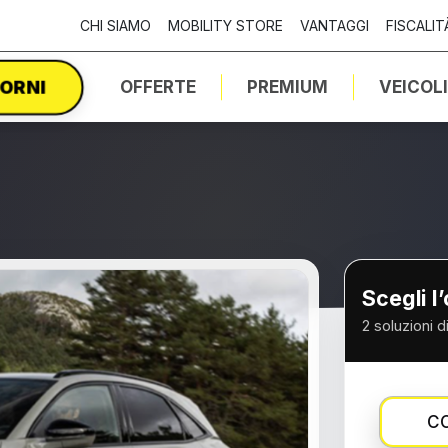
CHI SIAMO
MOBILITY STORE
VANTAGGI
FISCALIT
IORNI
OFFERTE
PREMIUM
VEICOL
Scegli l
2 soluzioni d
CO