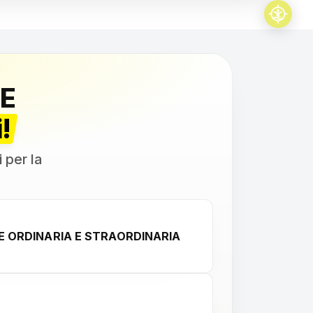
E
!
i per la
 ORDINARIA E STRAORDINARIA