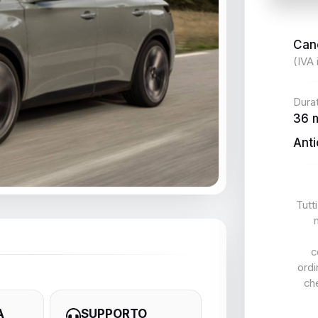
Can
(IVA 
Dura
36 
Anti
Tutti
c
ordi
ch
A
SUPPORTO