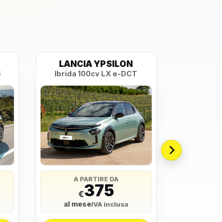
LANCIA YPSILON
PEU
S
Ibrida 100cv LX e-DCT
Style P
A PARTIRE DA
A 
375
€
€
al mese
al me
IVA inclusa