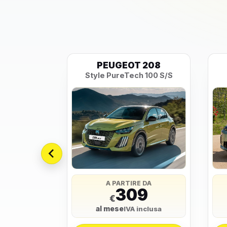
SILON
PEUGEOT 208
LX e-DCT
Style PureTech 100 S/S
 DA
A PARTIRE DA
5
309
€
al mese
nclusa
IVA inclusa