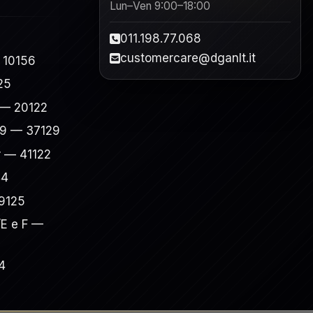
Lun–Ven 9:00–18:00
011.198.77.068
customercare@dganlt.it
 10156
25
7 — 20122
49 — 37129
r — 41122
44
09125
/E e F —
4