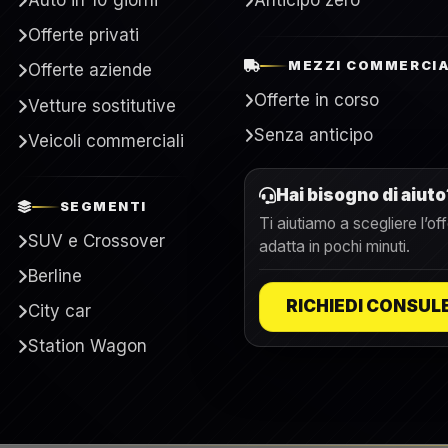
Auto in 10 giorni
Anticipo zero
Offerte privati
MEZZI COMMERCIA
Offerte aziende
Offerte in corso
Vetture sostitutive
Senza anticipo
Veicoli commerciali
Hai bisogno di aiuto
SEGMENTI
Ti aiutiamo a scegliere l’off
SUV e Crossover
adatta in pochi minuti.
Berline
RICHIEDI CONSUL
City car
Station Wagon