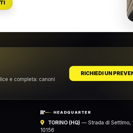
TI
RICHIEDI UN PREVE
lice e completa: canoni
HEADQUARTER
TORINO (HQ)
— Strada di Settimo,
10156