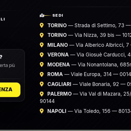
SEDI
LI
TORINO
— Strada di Settimo, 73 —
TORINO
— Via Nizza, 39 bis — 101
MILANO
— Via Alberico Albricci, 
VERONA
— Via Giosuè Carducci, 
?
MODENA
— Via Nonantolana, 685
erta più
ROMA
— Viale Europa, 314 — 001
CAGLIARI
— Viale Bonaria, 92 — 
ENZA
PALERMO
— Via Val di Mazara, 25
90144
NAPOLI
— Via Toledo, 156 — 8013