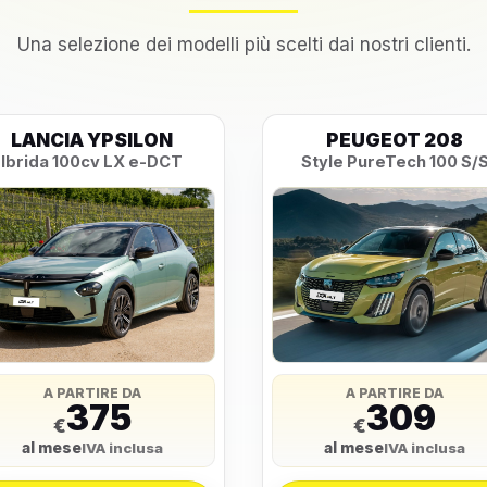
Una selezione dei modelli più scelti dai nostri clienti.
LANCIA YPSILON
PEUGEOT 208
Ibrida 100cv LX e-DCT
Style PureTech 100 S/
A PARTIRE DA
A PARTIRE DA
375
309
€
€
al mese
al mese
IVA inclusa
IVA inclusa