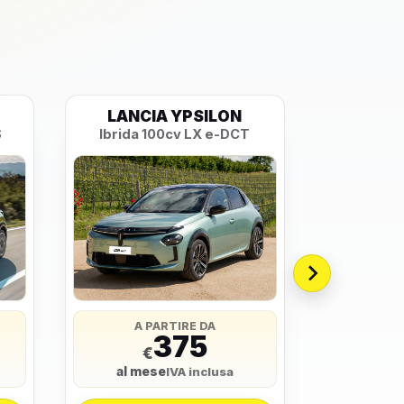
LANCIA YPSILON
PEU
S
Ibrida 100cv LX e-DCT
Style P
A PARTIRE DA
A 
375
€
€
al mese
al me
IVA inclusa