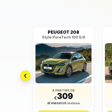
SILON
PEUGEOT 208
LX e-DCT
Style PureTech 100 S/S
 DA
A PARTIRE DA
5
309
€
al mese
nclusa
IVA inclusa