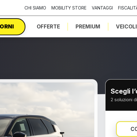
CHI SIAMO
MOBILITY STORE
VANTAGGI
FISCALIT
IORNI
OFFERTE
PREMIUM
VEICOL
Scegli l
2 soluzioni d
CO