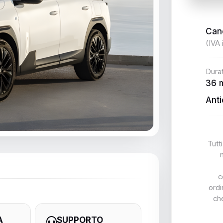
Can
(IVA 
Dura
36 
Anti
Tutti
c
ordi
ch
A
SUPPORTO