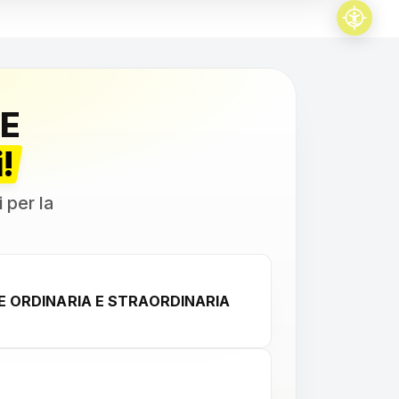
E
!
i per la
 ORDINARIA E STRAORDINARIA