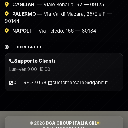
CAGLIARI
— Viale Bonaria, 92 — 09125
PALERMO
— Via Val di Mazara, 25/E e F —
90144
NAPOLI
— Via Toledo, 156 — 80134
CONTATTI
Supporto Clienti
Lun–Ven 9:00–18:00
011.198.77.068
customercare@dganlt.it
© 2026
DGA GROUP ITALIA SRL