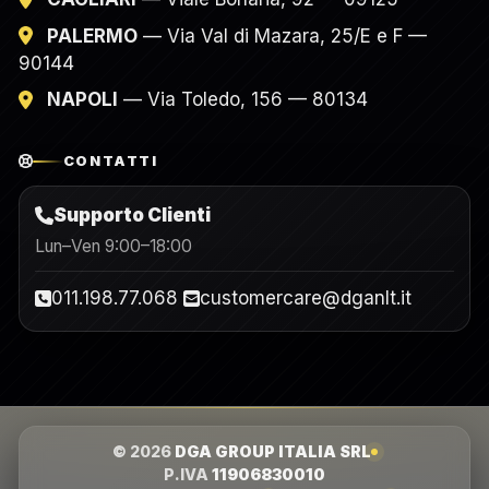
PALERMO
— Via Val di Mazara, 25/E e F —
90144
NAPOLI
— Via Toledo, 156 — 80134
CONTATTI
Supporto Clienti
Lun–Ven 9:00–18:00
011.198.77.068
customercare@dganlt.it
© 2026
DGA GROUP ITALIA SRL
P.IVA
11906830010